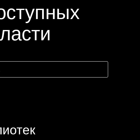
оступных
бласти
лиотек