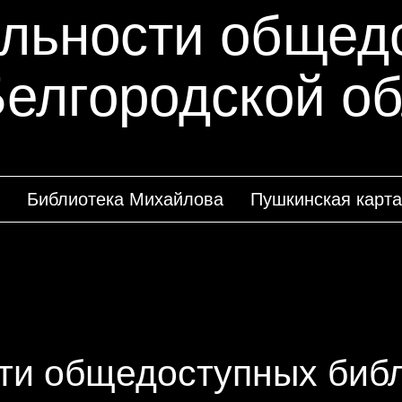
ельности общед
Белгородской о
Библиотека Михайлова
Пушкинская карта
ти общедоступных биб