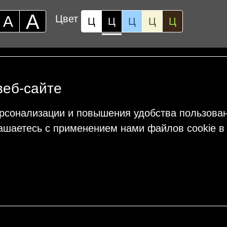
А
А
Цвет
Ц
Ц
Ц
Ц
Ц
веб-сайте
рсонализации и повышения удобства пользова
ашаетесь с применением нами файлов cookie в