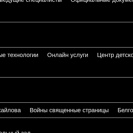
ые технологии
Онлайн услуги
Центр детско
хайлова
Войны священные страницы
Белго