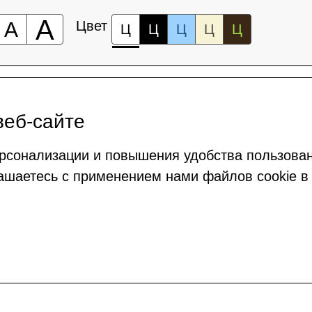
А
А
Цвет
Ц
Ц
Ц
Ц
Ц
веб-сайте
рсонализации и повышения удобства пользова
ашаетесь с применением нами файлов cookie в