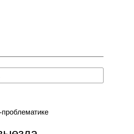
а-проблематике
 выезда