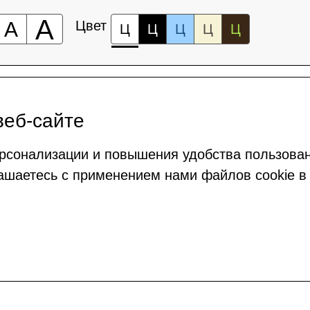
А
А
Цвет
Ц
Ц
Ц
Ц
Ц
веб-сайте
рсонализации и повышения удобства пользова
ашаетесь с применением нами файлов cookie в