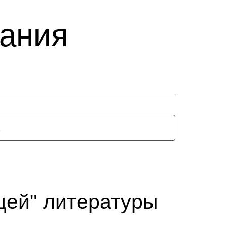
вания
щей" литературы