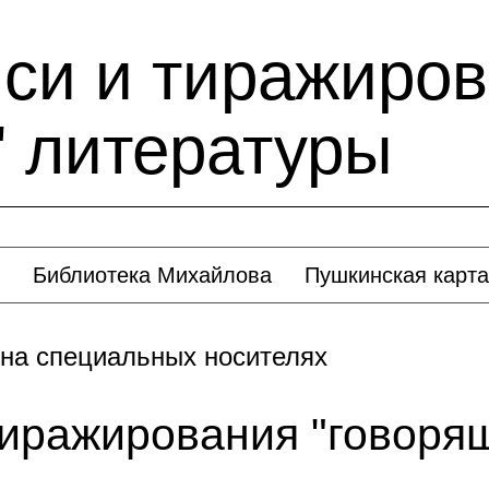
иси и тиражиро
" литературы
Библиотека Михайлова
Пушкинская карта
 на специальных носителях
тиражирования "говоря