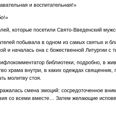
авательная и воспитательная!»
бо!»
елей, которые посетили Свято-Введенский муж
ателей побывала в одном из самых святых и бл
й и началась она с божественной Литургии с
ифлокомментатор библиотеки, подробно, в жив
тво храма внутри, в каких одеждах священник,
ть молитву стоя.
тражалась смена эмоций: сосредоточенное вни
вия со всеми вместе… Затем желающие исповед