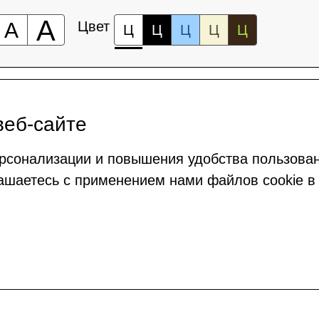
А
А
Цвет
Ц
Ц
Ц
Ц
Ц
веб-сайте
рсонализации и повышения удобства пользова
ашаетесь с применением нами файлов cookie в