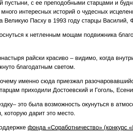
й пустыни, с ее преподобными старцами и буд
много интересных историй о чудесных исцеления
на Великую Пасху в 1993 году старцы Василий, 
коснуться к нетленным мощам подвижника благ
онастыря райски красиво – видимо, когда внутри
кнуто благодатным светом.
очему именно сюда приезжал разочаровавшийся
тарцам приходили Достоевский и Гоголь, Есени
ездку– это была возможность окунуться в атмо
 которую дарит это место.
поддержке
фонда «Соработничество» (конкурс «