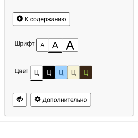
К содержанию
А
Шрифт
А
А
Цвет
Ц
Ц
Ц
Ц
Ц
Дополнительно