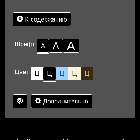
К содержанию
А
Шрифт
А
А
Цвет
Ц
Ц
Ц
Ц
Ц
Дополнительно