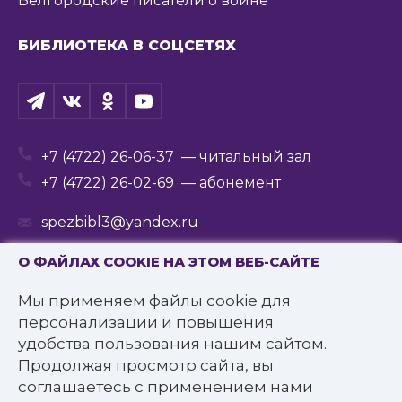
Белгородские писатели о войне
БИБЛИОТЕКА В СОЦСЕТЯХ
+7 (4722) 26-06-37
— читальный зал
+7 (4722) 26-02-69
— абонемент
spezbibl3@yandex.ru
О ФАЙЛАХ COOKIE НА ЭТОМ ВЕБ-САЙТЕ
Мы применяем файлы cookie для
© 2016—2022 Государственное бюджетное
персонализации и повышения
учреждение культуры
удобства пользования нашим сайтом.
«Белгородская государственная специальная
Продолжая просмотр сайта, вы
библиотека для слепых им. В.Я. Ерошенко».
соглашаетесь с применением нами