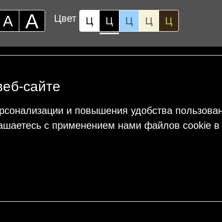
А
А
Цвет
Ц
Ц
Ц
Ц
Ц
веб-сайте
рсонализации и повышения удобства пользова
ашаетесь с применением нами файлов cookie в