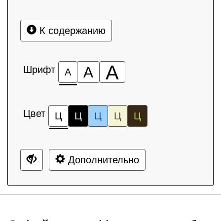
К содержанию
А
Шрифт
А
А
Цвет
Ц
Ц
Ц
Ц
Ц
Дополнительно