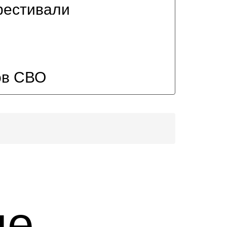
фестивали
ов СВО
це