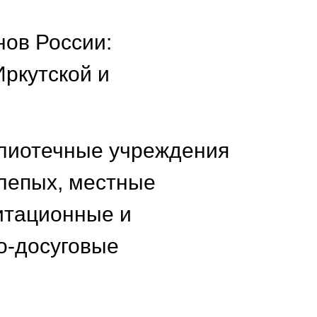
нов России:
Иркутской и
блиотечные учреждения
слепых, местные
итационные и
о-досуговые