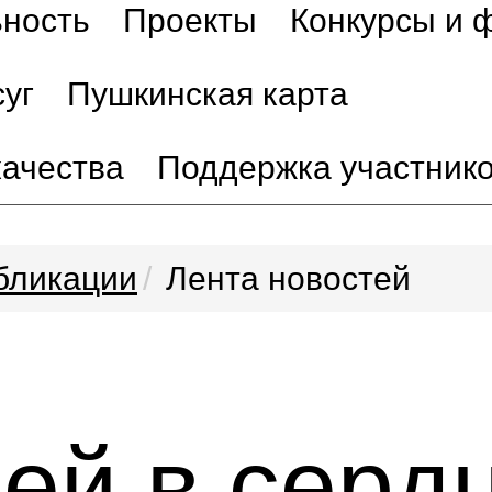
ьность
Проекты
Конкурсы и 
уг
Пушкинская карта
качества
Поддержка участник
бликации
Лента новостей
ей в серд