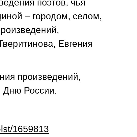
ведения поэтов, чья
иной – городом, селом,
произведений,
Тверитинова, Евгения
ния произведений,
 Дню России.
/plst/1659813