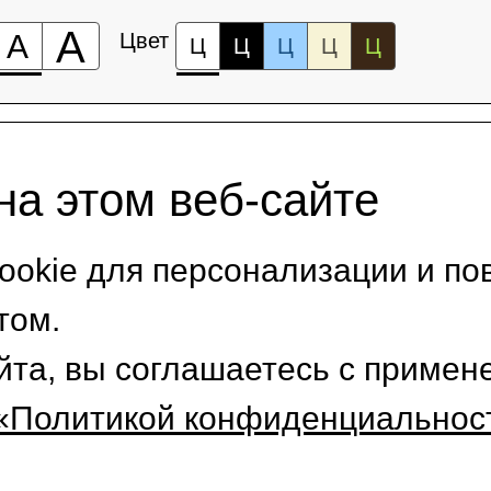
А
А
Цвет
Ц
Ц
Ц
Ц
Ц
на этом веб-сайте
okie для персонализации и по
том.
йта, вы соглашаетесь с приме
«Политикой конфиденциальнос