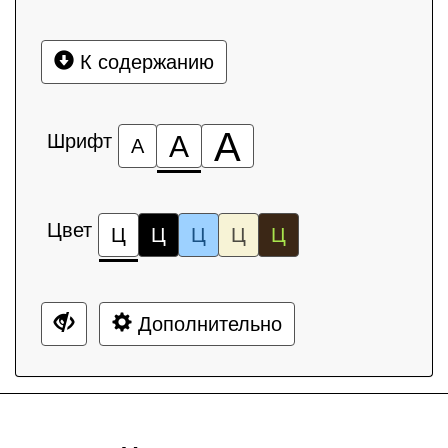
К содержанию
А
Шрифт
А
А
Цвет
Ц
Ц
Ц
Ц
Ц
Дополнительно