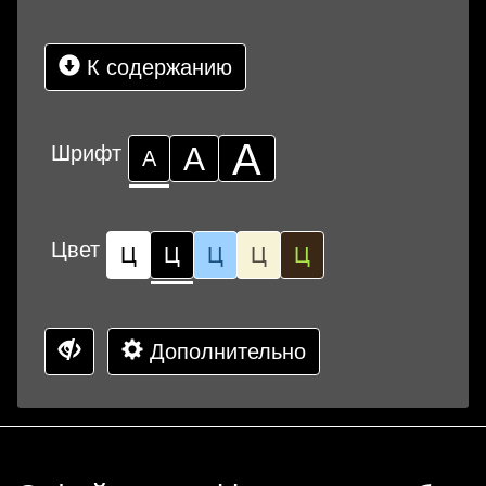
К содержанию
А
Шрифт
А
А
Цвет
Ц
Ц
Ц
Ц
Ц
Дополнительно