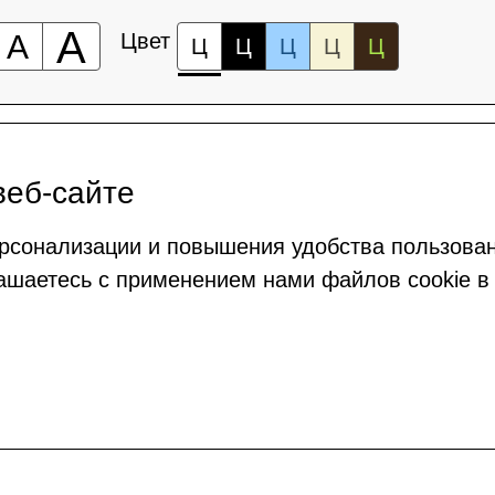
А
А
Цвет
Ц
Ц
Ц
Ц
Ц
веб-сайте
рсонализации и повышения удобства пользова
ашаетесь с применением нами файлов cookie в