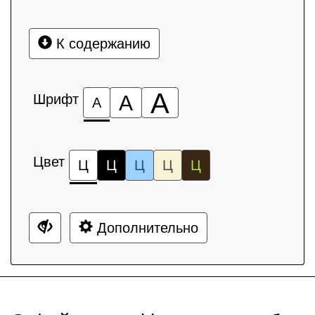
К содержанию
А
Шрифт
А
А
Цвет
Ц
Ц
Ц
Ц
Ц
Дополнительно