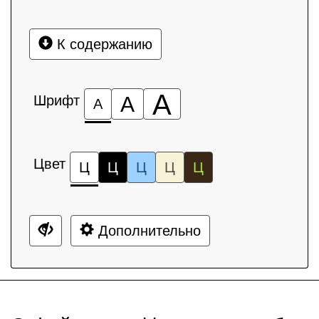
К содержанию
А
Шрифт
А
А
Цвет
Ц
Ц
Ц
Ц
Ц
Дополнительно