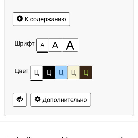
К содержанию
А
Шрифт
А
А
Цвет
Ц
Ц
Ц
Ц
Ц
Дополнительно