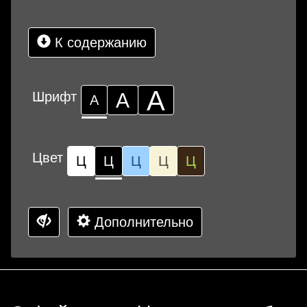
К содержанию
А
Шрифт
А
А
Цвет
Ц
Ц
Ц
Ц
Ц
Дополнительно