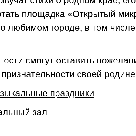
вучат стихи о родном крае, его
ботать площадка «Открытый мик
 о любимом городе, в том числе
гости смогут оставить пожелан
 признательности своей родине
узыкальные праздники
альный зал