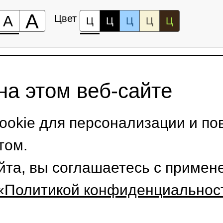
А
А
Цвет
Ц
Ц
Ц
Ц
Ц
на этом веб-сайте
okie для персонализации и по
том.
йта, вы соглашаетесь с приме
«Политикой конфиденциальнос