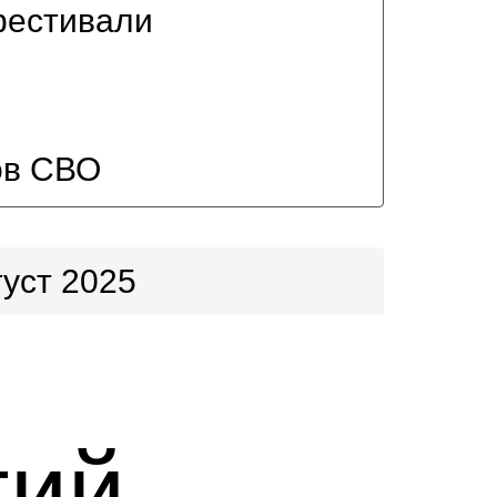
фестивали
ов СВО
густ 2025
тий