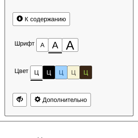
К содержанию
А
Шрифт
А
А
Цвет
Ц
Ц
Ц
Ц
Ц
Дополнительно