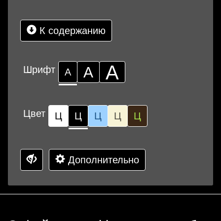
К содержанию
А
Шрифт
А
А
Цвет
Ц
Ц
Ц
Ц
Ц
Дополнительно