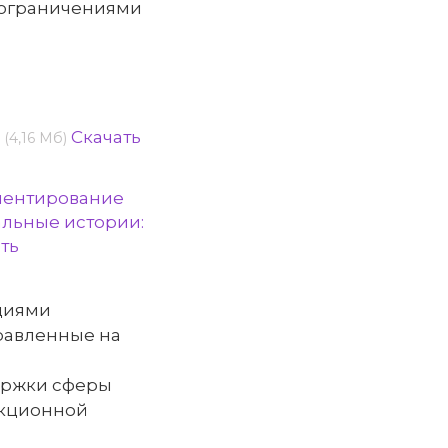
с ограничениями
»
Скачать
(4,16 Мб)
ментирование
льные истории:
ть
циями
правленные на
ержки сферы
екционной