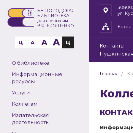
30800
БЕЛГОРОДСКАЯ
ул. Ку
БИБЛИОТЕКА
для слепых им.
В.Я. ЕРОШЕНКО
Карта 
A
A
Ц
A
Ц
Контакты
Пушкинская
О библиотеке
Главная
Ко
Информационные
ресурсы
Колл
Услуги
Коллегам
КОНТАК
Издательская
деятельность
Информаци