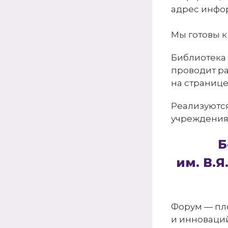
адрес инфо
Мы готовы к
Библиотека 
проводит р
на страниц
Реализуются
учреждения
Б
им. В.
Форум — пл
и инноваций