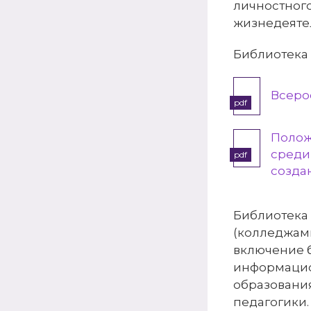
личностного
жизнедеятел
Библиотека
Всеро
pdf
Полож
среди
pdf
созда
Библиотека
(колледжами
включение б
информацио
образовани
педагогики.