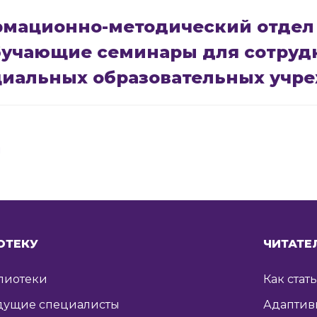
мационно-методический отдел
бучающие семинары для сотруд
циальных образовательных учр
я
ОТЕКУ
ЧИТАТЕ
лиотеки
Как стат
дущие специалисты
Адаптив