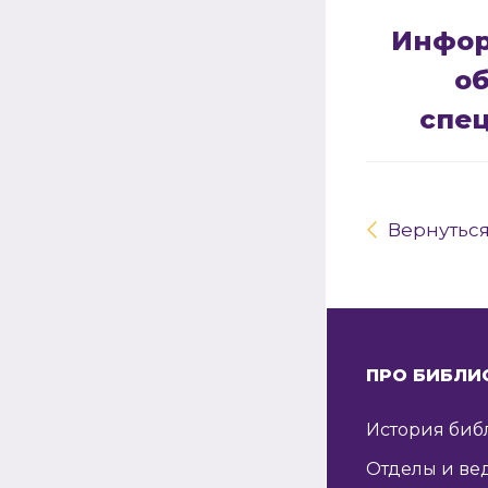
Инфор
о
спе
Вернутьс
ПРО БИБЛИ
История биб
Отделы и ве