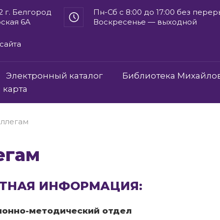
2 г. Белгород
Пн-Сб с 8:00 до 17:00 без пере
рская 6А
Воскресенье — выходной
сайта
Электронный каталог
Библиотека Михайло
 карта
ллегам
егам
ТНАЯ ИНФОРМАЦИЯ:
онно-методический отдел