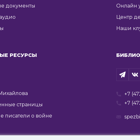
е документы
Онлайн 
 аудио
Центр де
ты
Наши кл
ЫЕ РЕСУРСЫ
БИБЛИО
Михайлова
+7 (47
+7 (47
енные страницы
е писатели о войне
spezb