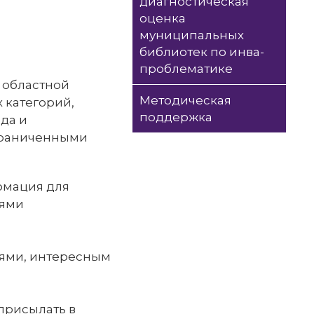
диагностическая
оценка
муниципальных
библиотек по инва-
проблематике
о областной
Методическая
 категорий,
поддержка
да и
ограниченными
рмация для
иями
иями, интересным
присылать в