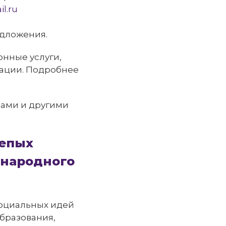
l.ru
едложения.
нные услуги,
ации. Подробнее
лами и другими
лепых
ународного
социальных идей
бразования,