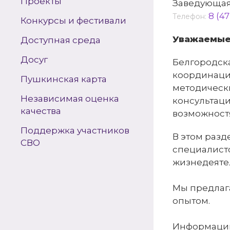
Проекты
Заведующая
8 (47
Телефон:
Конкурсы и фестивали
Уважаемые
Доступная среда
Досуг
Белгородска
координаци
Пушкинская карта
методическ
Независимая оценка
консультац
качества
возможност
Поддержка участников
В этом раз
СВО
специалисто
жизнедеяте
Мы предлаг
опытом.
Информацию