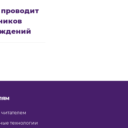
 проводит
ников
еждений
ЛЯМ
ь читателем
ные технологии