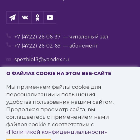
+7 (4722) 26-06-37
— читальный зал
+7 (4722) 26-02-69
— абонемент
spezbibl3@yandex.ru
О ФАЙЛАХ COOKIE НА ЭТОМ ВЕБ-САЙТЕ
Мы применяем файлы cookie для
© 2016—2022 Государственное бюджетное
персонализации и повышения
учреждение культуры
удобства пользования нашим сайтом.
«Белгородская государственная специальная
Продолжая просмотр сайта, вы
библиотека для слепых им. В.Я. Ерошенко».
соглашаетесь с применением нами
Все права защищены.
файлов cookie в соответствии с
Политика конфиденциальности
«Политикой конфиденциальности»