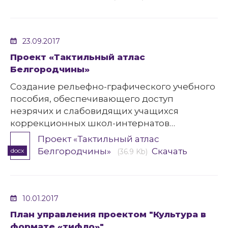
23.09.2017
Проект «Тактильный атлас
Белгородчины»
Создание рельефно-графического учебного
пособия, обеспечивающего доступ
незрячих и слабовидящих учащихся
коррекционных школ-интернатов
Белгородской области к локальной истории
Проект «Тактильный атлас
и культуре.
Белгородчины»
Скачать
docx
(36.9 Kb)
10.01.2017
План управления проектом "Культура в
формате «тифло»"