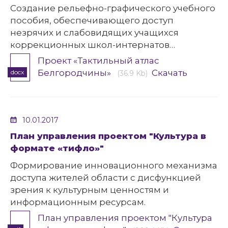
Создание рельефно-графического учебного
пособия, обеспечивающего доступ
незрячих и слабовидящих учащихся
коррекционных школ-интернатов
Белгородской области к локальной истории
Проект «Тактильный атлас
и культуре.
Белгородчины»
Скачать
docx
(36.9 Kb)
10.01.2017
План управления проектом "Культура в
формате «тифло»"
Формирование инновационного механизма
доступа жителей области с дисфункцией
зрения к культурным ценностям и
информационным ресурсам.
План управления проектом "Культура