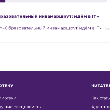
разовательный инвамаршрут: идём в IT»
т «Образовательный инвамаршрут: идём в IT»
(52
ОТЕКУ
ЧИТАТЕ
лиотеки
Как стат
дущие специалисты
Адаптив