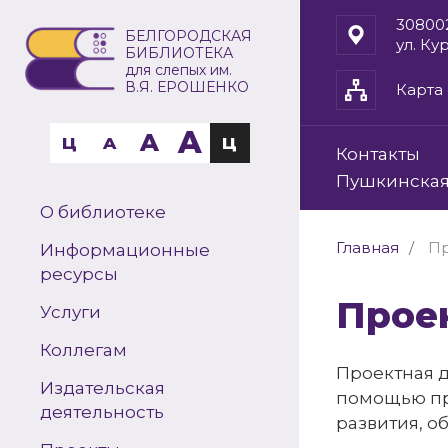
30800
БЕЛГОРОДСКАЯ
ул. Ку
БИБЛИОТЕКА
для слепых им.
В.Я. ЕРОШЕНКО
Карта 
A
A
Ц
A
Ц
Контакты
Пушкинская
О библиотеке
Главная
П
Информационные
ресурсы
Про
Услуги
Коллегам
Проектная д
Издательская
помощью пр
деятельность
развития, о