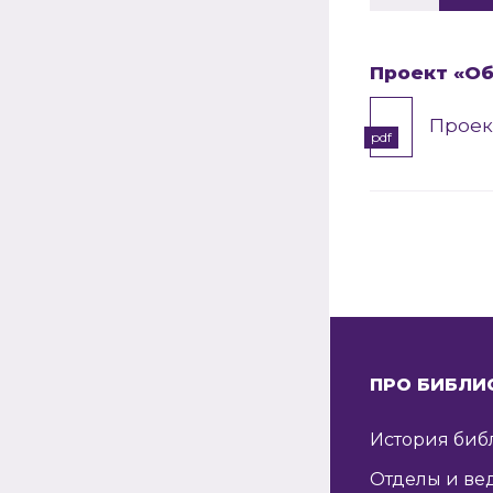
Проект «Об
Проек
pdf
ПРО БИБЛИ
История биб
Отделы и ве