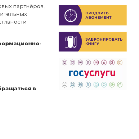
овых партнёров,
нительных
ктивности
формационно-
бращаться в