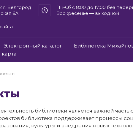
2 г. Белгород
Пн-Сб с 8:00 до 17:00 без пере
рская 6А
Воскресенье — выходной
сайта
Электронный каталог
Библиотека Михайло
 карта
роекты
екты
еятельность библиотеки является важной частью 
оектов библиотека поддерживает процессы со
бразования, культуры и внедрения новых техноло