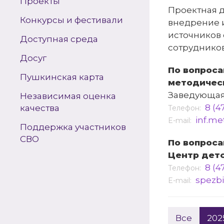
Проекты
Проектная д
Конкурсы и фестивали
внедрение 
источников
Доступная среда
сотрудников
Досуг
По вопроса
Пушкинская карта
методичес
Заведующая
Независимая оценка
8 (4
качества
Телефон:
inf.m
E-mail:
Поддержка участников
СВО
По вопроса
Центр детс
8 (4
Телефон:
spezb
E-mail:
Все
202