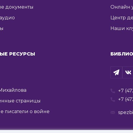
е документы
Онлайн 
 аудио
Центр де
ты
Наши кл
ЫЕ РЕСУРСЫ
БИБЛИО
Михайлова
+7 (47
+7 (47
енные страницы
е писатели о войне
spezb