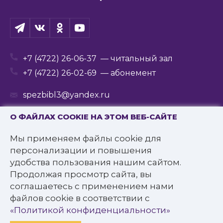
+7 (4722) 26-06-37
— читальный зал
+7 (4722) 26-02-69
— абонемент
spezbibl3@yandex.ru
О ФАЙЛАХ COOKIE НА ЭТОМ ВЕБ-САЙТЕ
Мы применяем файлы cookie для
© 2016—2022 Государственное бюджетное
персонализации и повышения
учреждение культуры
удобства пользования нашим сайтом.
«Белгородская государственная специальная
Продолжая просмотр сайта, вы
библиотека для слепых им. В.Я. Ерошенко».
соглашаетесь с применением нами
Все права защищены.
файлов cookie в соответствии с
Политика конфиденциальности
«Политикой конфиденциальности»