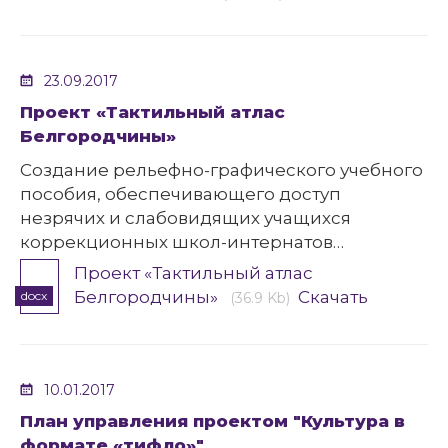
23.09.2017
Проект «Тактильный атлас
Белгородчины»
Создание рельефно-графического учебного
пособия, обеспечивающего доступ
незрячих и слабовидящих учащихся
коррекционных школ-интернатов
Белгородской области к локальной истории
Проект «Тактильный атлас
и культуре.
Белгородчины»
Скачать
docx
(36.9 Kb)
10.01.2017
План управления проектом "Культура в
формате «тифло»"