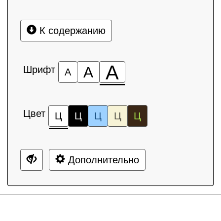
К содержанию
А
Шрифт
А
А
Цвет
Ц
Ц
Ц
Ц
Ц
Дополнительно