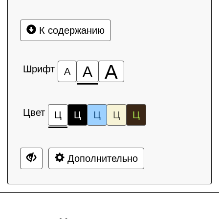
К содержанию
А
Шрифт
А
А
Цвет
Ц
Ц
Ц
Ц
Ц
Дополнительно