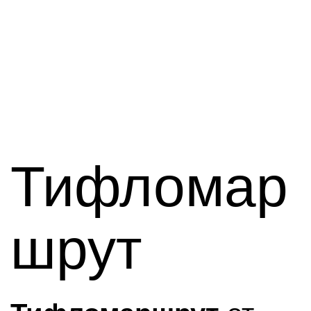
Тифломар
шрут