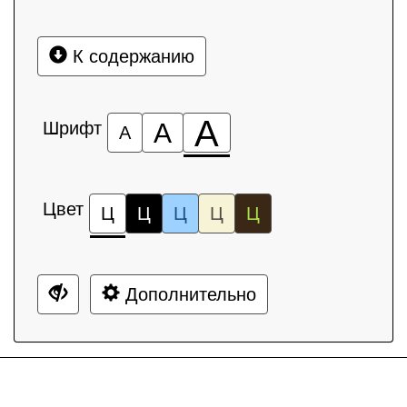
К содержанию
А
Шрифт
А
А
Цвет
Ц
Ц
Ц
Ц
Ц
Дополнительно