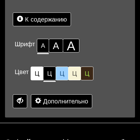
К содержанию
А
Шрифт
А
А
Цвет
Ц
Ц
Ц
Ц
Ц
Дополнительно