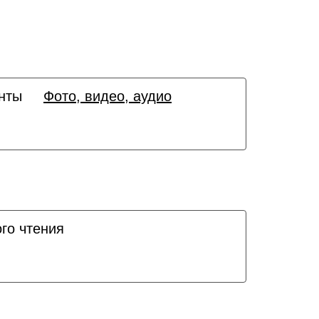
нты
Фото, видео, аудио
го чтения