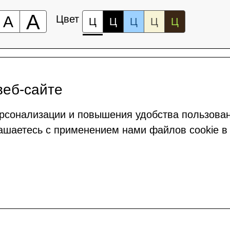
А
А
Цвет
Ц
Ц
Ц
Ц
Ц
веб-сайте
рсонализации и повышения удобства пользова
ашаетесь с применением нами файлов cookie в