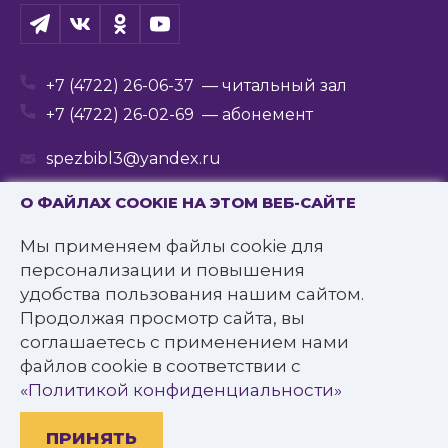
+7 (4722) 26-06-37
— читальный зал
+7 (4722) 26-02-69
— абонемент
spezbibl3@yandex.ru
О ФАЙЛАХ COOKIE НА ЭТОМ ВЕБ-САЙТЕ
Мы применяем файлы cookie для
© 2016—2022 Государственное бюджетное
персонализации и повышения
учреждение культуры
удобства пользования нашим сайтом.
«Белгородская государственная специальная
Продолжая просмотр сайта, вы
библиотека для слепых им. В.Я. Ерошенко».
соглашаетесь с применением нами
Все права защищены.
файлов cookie в соответствии с
Политика конфиденциальности
«Политикой конфиденциальности»
ПРИНЯТЬ
Разработано: