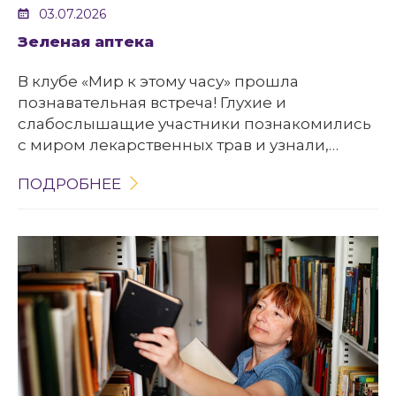
03.07.2026
Зеленая аптека
В клубе «Мир к этому часу» прошла
познавательная встреча! Глухие и
слабослышащие участники познакомились
с миром лекарственных трав и узнали,
какую пользу и какой вред могут принести
ПОДРОБНЕЕ
растения организму.