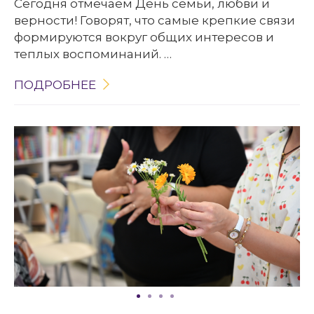
Сегодня отмечаем День семьи, любви и
верности! Говорят, что самые крепкие связи
формируются вокруг общих интересов и
теплых воспоминаний.
В библиотеке мы точно знаем: нет ничего
ПОДРОБНЕЕ
лучше, чем книга, которая объединяет
поколения. Та самая сказка, которую мама
читала перед сном, или приключенческий
роман, который вы с увлечением обсуждали
с папой.