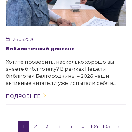
26.05.2026
Библиотечный диктант
Хотите проверить, насколько хорошо вы
знаете библиотеку? В рамках Недели
библиотек Белгородчины – 2026 наши
активные читатели уже испытали себя в
библиотечном диктанте «Знаю ли я
ПОДРОБНЕЕ
библиотеку?».
←
1
2
3
4
5
...
104
105
→