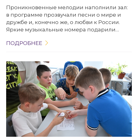
Проникновенные мелодии наполнили зал:
в программе прозвучали песни о мире и
дружбе и, конечно же, о любви к России.
Яркие музыкальные номера подарили
зрителям вокальный ансамбль «Девчата»
ПОДРОБНЕЕ
(руководитель Ульяна Зайцева) из Центра
народного творчества и женский вокальный
ансамбль «Русская песня» (руководитель
Владимир Бондарев). Каждое выступление
сопровождалось восторженными
аплодисментами, а душевные мелодии
надолго остались в сердцах зрителей.