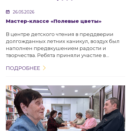
26.05.2026
Мастер-классе «Полевые цветы»
В центре детского чтения в преддверии
долгожданных летних каникул, воздух был
наполнен предвкушением радости и
творчества. Ребята приняли участие в
мастер-классе «Полевые цветы», где
ПОДРОБНЕЕ
познакомились с техникой пуантилизм –
особым способом рисования, при котором
картина создаётся из множества маленьких
точек.