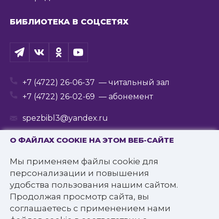
БИБЛИОТЕКА В СОЦСЕТЯХ
+7 (4722) 26-06-37
— читальный зал
+7 (4722) 26-02-69
— абонемент
spezbibl3@yandex.ru
О ФАЙЛАХ COOKIE НА ЭТОМ ВЕБ-САЙТЕ
Мы применяем файлы cookie для
© 2016—2022 Государственное бюджетное
персонализации и повышения
учреждение культуры
удобства пользования нашим сайтом.
«Белгородская государственная специальная
Продолжая просмотр сайта, вы
библиотека для слепых им. В.Я. Ерошенко».
соглашаетесь с применением нами
Все права защищены.