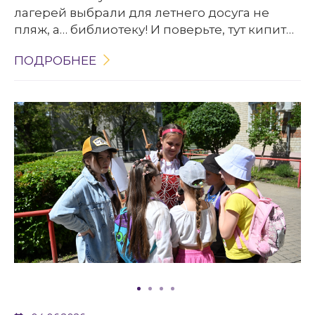
лагерей выбрали для летнего досуга не
пляж, а… библиотеку! И поверьте, тут кипит
такая жизнь, что позавидуют даже самые
ПОДРОБНЕЕ
жаркие курорты.