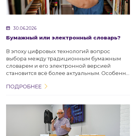
30.06.2026
Бумажный или электронный словарь?
В эпоху цифровых технологий вопрос
выбора между традиционным бумажным
словарем и его электронной версией
становится всё более актуальным. Особенно
это касается студентов, переводчиков и
ПОДРОБНЕЕ
всех, кто регулярно сталкивается с
необходимостью поиска значений слов.
Давайте разберёмся, какой вариант
действительно лучше.