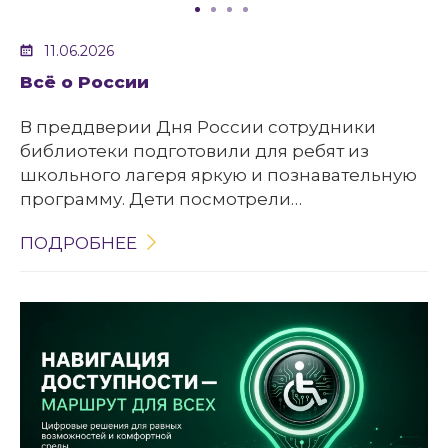
11.06.2026
Всё о России
В преддверии Дня России сотрудники
библиотеки подготовили для ребят из
школьного лагеря яркую и познавательную
программу. Дети посмотрели
увлекательный видеоролик «Всё о России».
ПОДРОБНЕЕ
Из него ребята узнали об истории и
происхождении праздника, о том, почему
День России так важен для каждого
гражданина. Особое внимание было
уделено символам нашей страны – флагу,
гербу и гимну.