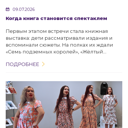
09.07.2026
Когда книга становится спектаклем
Первым этапом встречи стала книжная
выставка: дети рассматривали издания и
вспоминали сюжеты. На полках их ждали
«Семь подземных королей», «Жёлтый
туман», «Урфин Джюс и его деревянные
ПОДРОБНЕЕ
солдаты» и другие повести цикла. Яркие
обложки, знакомые герои и любимые
моменты будто приоткрывали дверь в
Волшебную страну – и ребята охотно
шагнули навстречу приключениям.