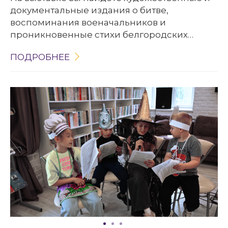
документальные издания о битве,
воспоминания военачальников и
проникновенные стихи белгородских
поэтов – Владимира Молчанова, Игоря
ПОДРОБНЕЕ
Чернухина и Виктора Белова. Каждая
страница здесь дышит историей.