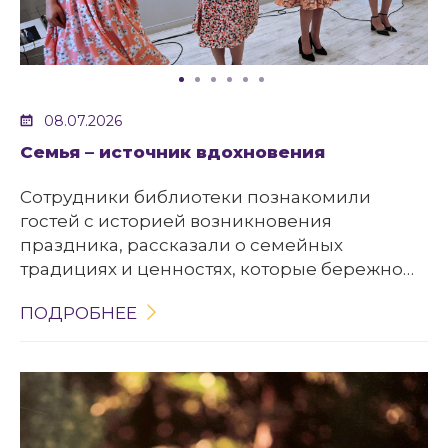
08.07.2026
Семья – источник вдохновения
Сотрудники библиотеки познакомили
гостей с историей возникновения
праздника, рассказали о семейных
традициях и ценностях, которые бережно
передаются из поколения в поколение, а
ПОДРОБНЕЕ
также о важности взаимопонимания и
преемственности между поколениями.