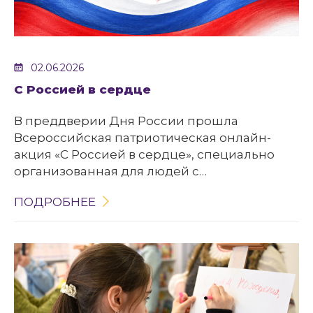
02.06.2026
С Россией в сердце
В преддверии Дня России прошла
Всероссийская патриотическая онлайн-
акция «С Россией в сердце», специально
организованная для людей с
ограниченными возможностями здоровья.
ПОДРОБНЕЕ
Акция была направлена на создание
условий и расширение возможностей для
людей с ОВЗ, популяризацию поэзии
местных авторов и пробуждение интереса к
литературному наследию родного края.