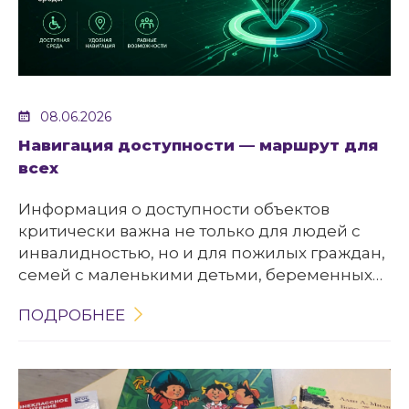
08.06.2026
Навигация доступности — маршрут для
всех
Информация о доступности объектов
критически важна не только для людей с
инвалидностью, но и для пожилых граждан,
семей с маленькими детьми, беременных
женщин — для всех, кто планирует посетить
ПОДРОБНЕЕ
организацию или воспользоваться
услугами.