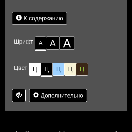
К содержанию
А
Шрифт
А
А
Цвет
Ц
Ц
Ц
Ц
Ц
Дополнительно