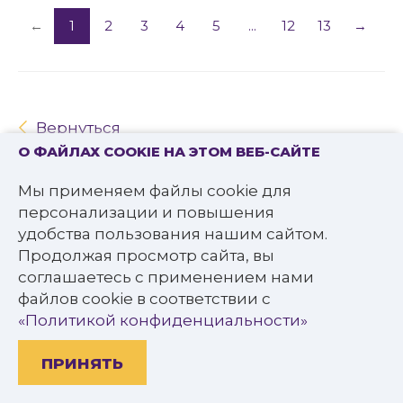
←
1
2
3
4
5
...
12
13
→
Вернуться
О ФАЙЛАХ COOKIE НА ЭТОМ ВЕБ-САЙТЕ
Мы применяем файлы cookie для
персонализации и повышения
удобства пользования нашим сайтом.
ПРО БИБЛИОТЕКУ
Продолжая просмотр сайта, вы
соглашаетесь с применением нами
История библиотеки
файлов cookie в соответствии с
Отделы и ведущие специалисты
«Политикой конфиденциальности»
Официальные документы
ПРИНЯТЬ
Фото, видео, аудио