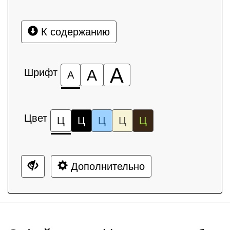
К содержанию
А
Шрифт
А
А
Цвет
Ц
Ц
Ц
Ц
Ц
Дополнительно