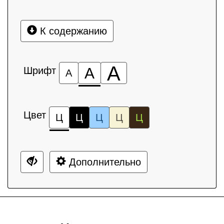
К содержанию
А
Шрифт
А
А
Цвет
Ц
Ц
Ц
Ц
Ц
Дополнительно