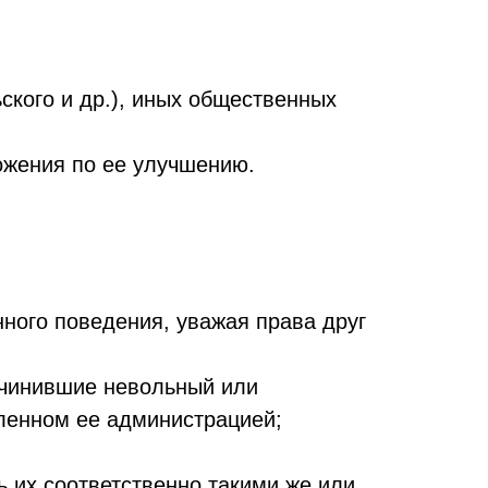
ьского и др.), иных общественных
ожения по ее улучшению.
ного поведения, уважая права друг
ичинившие невольный или
ленном ее администрацией;
 их соответственно такими же или