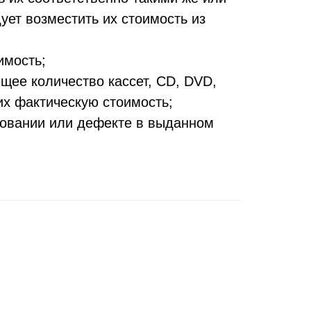
ет возместить их стоимость из
;
имость;
ющее количество кассет, СD, DVD,
их фактическую стоимость;
довании или дефекте в выданном