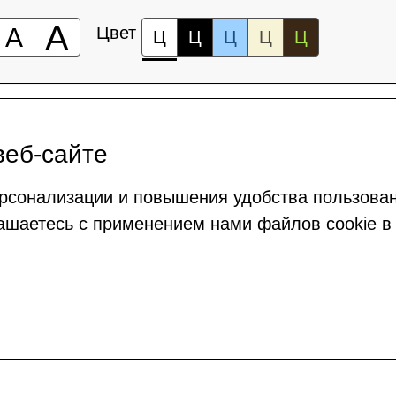
А
А
Цвет
Ц
Ц
Ц
Ц
Ц
веб-сайте
рсонализации и повышения удобства пользова
ашаетесь с применением нами файлов cookie в