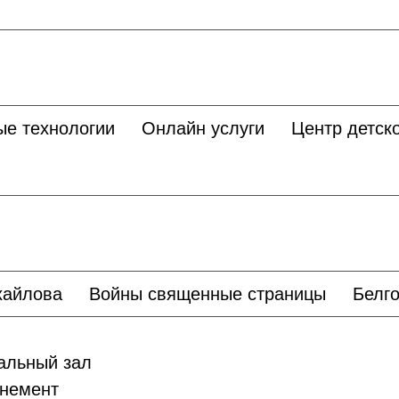
ые технологии
Онлайн услуги
Центр детско
хайлова
Войны священные страницы
Белго
льный зал
немент