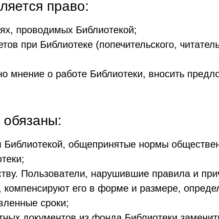
ляется право:
иях, проводимых Библиотекой;
етов при Библиотеке (попечительского, читател
но мнение о работе Библиотеки, вносить предл
 обязаны:
 Библиотекой, общепринятые нормы обществен
отеки;
ству. Пользователи, нарушившие правила и пр
 компенсируют его в форме и размере, опреде
вленные сроки;
тных документов из фонда Библиотеки заменить