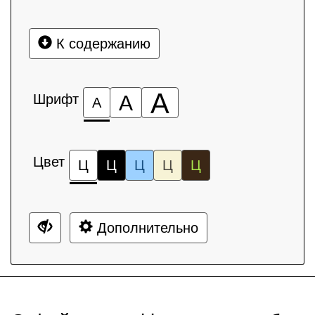
К содержанию
А
Шрифт
А
А
Цвет
Ц
Ц
Ц
Ц
Ц
Дополнительно