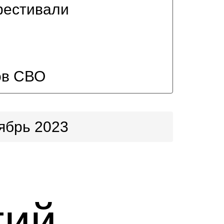
фестивали
ов СВО
ябрь 2023
тий