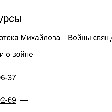
урсы
отека Михайлова
Войны свящ
и о войне
06-37
—
02-69
—