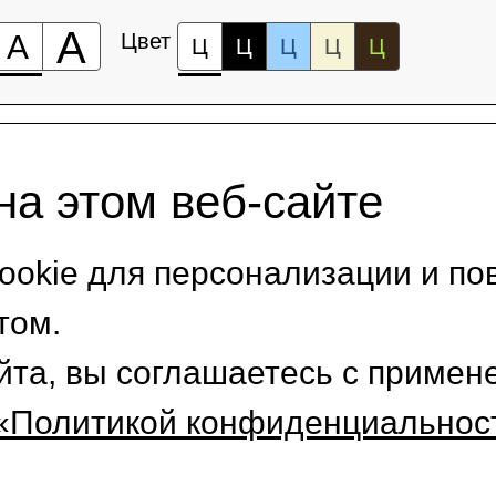
А
А
Цвет
Ц
Ц
Ц
Ц
Ц
на этом веб-сайте
okie для персонализации и по
том.
йта, вы соглашаетесь с приме
«Политикой конфиденциальнос