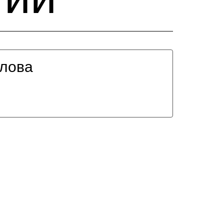
лова
и