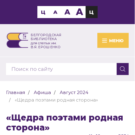
A
A
Ц
A
Ц
БЕЛГОРОДСКАЯ
БИБЛИОТЕКА
МЕНЮ
для слепых им.
В.Я. ЕРОШЕНКО
Главная
Афиша
Август 2024
«Щедра поэтами родная сторона»
«Щедра поэтами родная
сторона»