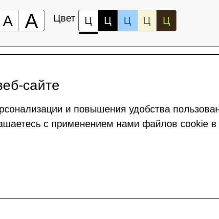
А
А
Цвет
Ц
Ц
Ц
Ц
Ц
веб-сайте
рсонализации и повышения удобства пользова
ашаетесь с применением нами файлов cookie в