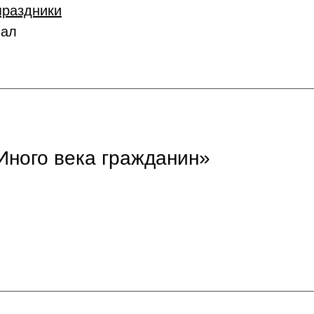
праздники
иал
Иного века гражданин»