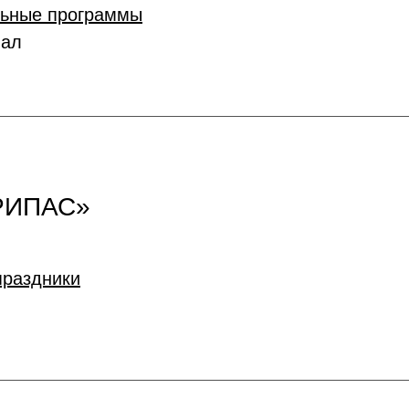
льные программы
иал
РИПАС»
праздники