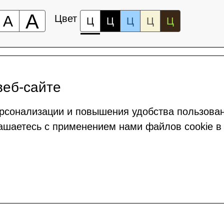
А
А
Цвет
Ц
Ц
Ц
Ц
Ц
веб-сайте
рсонализации и повышения удобства пользова
ашаетесь с применением нами файлов cookie в