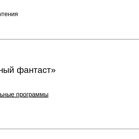
чтения
ный фантаст»
льные программы