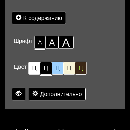
К содержанию
А
Шрифт
А
А
Цвет
Ц
Ц
Ц
Ц
Ц
Дополнительно