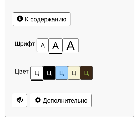
К содержанию
А
Шрифт
А
А
Цвет
Ц
Ц
Ц
Ц
Ц
Дополнительно