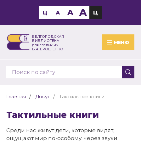
A
A
Ц
A
Ц
БЕЛГОРОДСКАЯ
БИБЛИОТЕКА
МЕНЮ
для слепых им.
В.Я. ЕРОШЕНКО
Главная
Досуг
Тактильные книги
Тактильные книги
Среди нас живут дети, которые видят,
ощущают мир по-особому: через звуки,