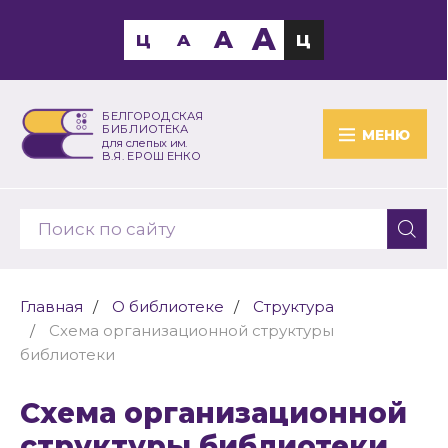
A
A
Ц
A
Ц
БЕЛГОРОДСКАЯ
БИБЛИОТЕКА
МЕНЮ
для слепых им.
В.Я. ЕРОШЕНКО
Главная
О библиотеке
Структура
Схема организационной структуры
библиотеки
Схема организационной
структуры библиотеки