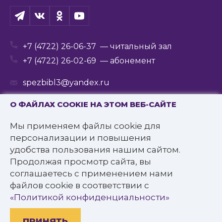
+7 (4722) 26-06-37
— читальный зал
+7 (4722) 26-02-69
— абонемент
spezbibl3@yandex.ru
О ФАЙЛАХ COOKIE НА ЭТОМ ВЕБ-САЙТЕ
Мы применяем файлы cookie для
© 2016—2022 Государственное бюджетное
персонализации и повышения
учреждение культуры
удобства пользования нашим сайтом.
«Белгородская государственная специальная
Продолжая просмотр сайта, вы
библиотека для слепых им. В.Я. Ерошенко».
соглашаетесь с применением нами
Все права защищены.
файлов cookie в соответствии с
Политика конфиденциальности
«Политикой конфиденциальности»
ПРИНЯТЬ