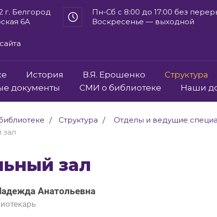
2 г. Белгород
Пн-Сб с 8:00 до 17:00 без пере
рская 6А
Воскресенье — выходной
сайта
ке
История
В.Я. Ерошенко
Структура
ые документы
СМИ о библиотеке
Наши д
библиотеке
Структура
Отделы и ведущие специ
 зал
льный зал
Надежда Анатольевна
иотекарь