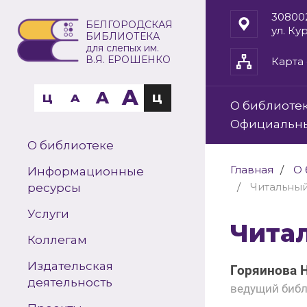
30800
БЕЛГОРОДСКАЯ
ул. Ку
БИБЛИОТЕКА
для слепых им.
В.Я. ЕРОШЕНКО
Карта 
A
A
Ц
A
Ц
О библиоте
Официальн
О библиотеке
Главная
О 
Информационные
Читальный
ресурсы
Услуги
Чита
Коллегам
Издательская
Горяинова 
деятельность
ведущий библ