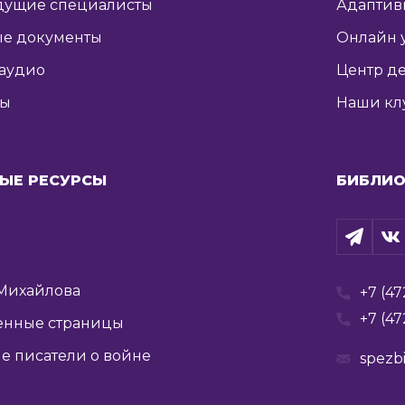
дущие специалисты
Адаптив
е документы
Онлайн 
 аудио
Центр де
ты
Наши кл
ЫЕ РЕСУРСЫ
БИБЛИО
Михайлова
+7 (47
+7 (47
енные страницы
е писатели о войне
spezb