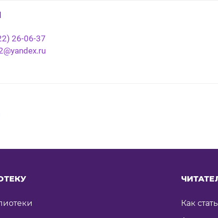
ы
22) 26-06-37
l2@yandex.ru
я
ОТЕКУ
ЧИТАТЕ
лиотеки
Как стат