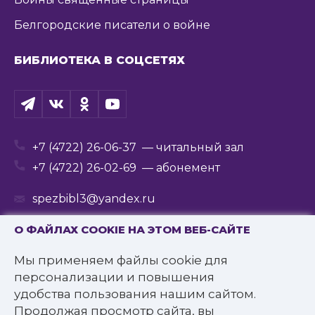
Белгородские писатели о войне
БИБЛИОТЕКА В СОЦСЕТЯХ
+7 (4722) 26-06-37
— читальный зал
+7 (4722) 26-02-69
— абонемент
spezbibl3@yandex.ru
О ФАЙЛАХ COOKIE НА ЭТОМ ВЕБ-САЙТЕ
Мы применяем файлы cookie для
© 2016—2022 Государственное бюджетное
персонализации и повышения
учреждение культуры
удобства пользования нашим сайтом.
«Белгородская государственная специальная
Продолжая просмотр сайта, вы