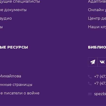
дущие специалисты
Адаптив
е документы
Онлайн 
 аудио
Центр де
ты
Наши кл
ЫЕ РЕСУРСЫ
БИБЛИО
Михайлова
+7 (47
+7 (47
енные страницы
е писатели о войне
spezb