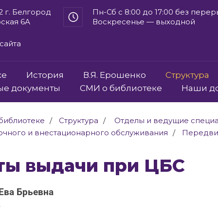
2 г. Белгород
Пн-Сб с 8:00 до 17:00 без пере
рская 6А
Воскресенье — выходной
сайта
ке
История
В.Я. Ерошенко
Структура
ые документы
СМИ о библиотеке
Наши д
библиотеке
Структура
Отделы и ведущие специ
очного и внестационарного обслуживания
Передви
кты выдачи при ЦБС
Ева Брьевна
ь