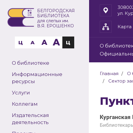
30800
БЕЛГОРОДСКАЯ
ул. Ку
БИБЛИОТЕКА
для слепых им.
В.Я. ЕРОШЕНКО
Карта 
A
A
Ц
A
Ц
О библиоте
Официальн
О библиотеке
Главная
О 
Информационные
Сектор за
ресурсы
Услуги
Пун
Коллегам
Издательская
Курганская 
деятельность
Библиотекар