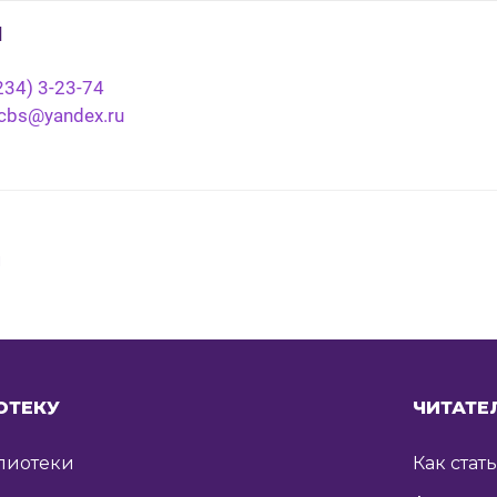
ы
234) 3-23-74
cbs@yandex.ru
я
ОТЕКУ
ЧИТАТЕ
лиотеки
Как стат