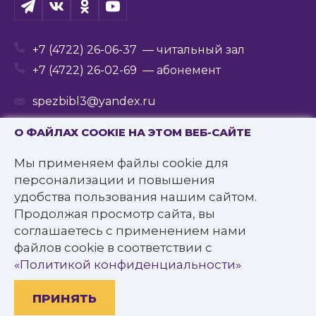
+7 (4722) 26-06-37
— читальный зал
+7 (4722) 26-02-69
— абонемент
spezbibl3@yandex.ru
О ФАЙЛАХ COOKIE НА ЭТОМ ВЕБ-САЙТЕ
Мы применяем файлы cookie для
© 2016—2022 Государственное бюджетное
персонализации и повышения
учреждение культуры
удобства пользования нашим сайтом.
«Белгородская государственная специальная
Продолжая просмотр сайта, вы
библиотека для слепых им. В.Я. Ерошенко».
соглашаетесь с применением нами
Все права защищены.
файлов cookie в соответствии с
Политика конфиденциальности
«Политикой конфиденциальности»
ПРИНЯТЬ
Разработано: