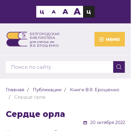
A
A
Ц
A
Ц
БЕЛГОРОДСКАЯ
БИБЛИОТЕКА
МЕНЮ
для слепых им.
В.Я. ЕРОШЕНКО
Главная
Публикации
Книги В.Я. Ерошенко
Сердце орла
Сердце орла
20 октября 2022